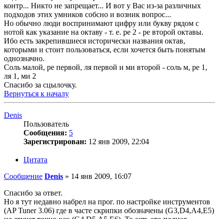
контр... Никто не запрещает... И вот у Вас из-за различных
подходов этих умников собсно и возник вопрос...
Но обычно люди воспринимают цифру или букву рядом с
нотой как указание на октаву - т. е. ре 2 - ре второй октавы.
Ибо есть закрепившиеся исторически названия октав,
которыми и стоит пользоваться, если хочется быть понятым
однозначно.
Соль малой, ре первой, ля первой и ми второй - соль м, ре 1,
ля 1, ми 2
Спасибо за сцылочку.
Вернуться к началу
Denis
Пользователь
Сообщения:
5
Зарегистрирован:
12 янв 2009, 22:04
Цитата
Сообщение
Denis
»
14 янв 2009, 16:07
Спасибо за ответ.
Но я тут недавно набрел на прог. по настройке инструментов
(AP Tuner 3.06) где в часте скрипки обозначены (G3,D4,A4,E5)