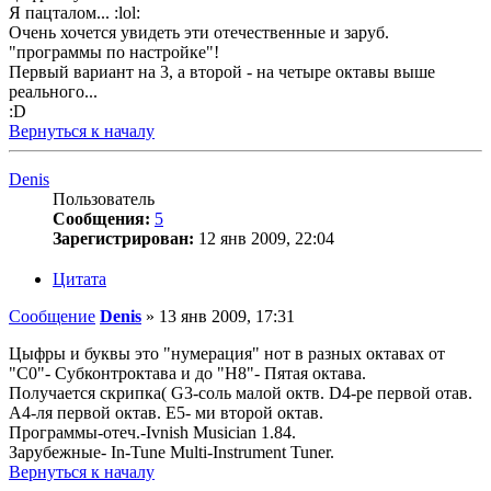
Я пацталом... :lol:
Очень хочется увидеть эти отечественные и заруб.
"программы по настройке"!
Первый вариант на 3, а второй - на четыре октавы выше
реального...
:D
Вернуться к началу
Denis
Пользователь
Сообщения:
5
Зарегистрирован:
12 янв 2009, 22:04
Цитата
Сообщение
Denis
»
13 янв 2009, 17:31
Цыфры и буквы это "нумерация" нот в разных октавах от
"C0"- Субконтроктава и до "H8"- Пятая октава.
Получается скрипка( G3-соль малой октв. D4-ре первой отав.
A4-ля первой октав. E5- ми второй октав.
Программы-отеч.-Ivnish Musician 1.84.
Зарубежные- In-Tune Multi-Instrument Tuner.
Вернуться к началу