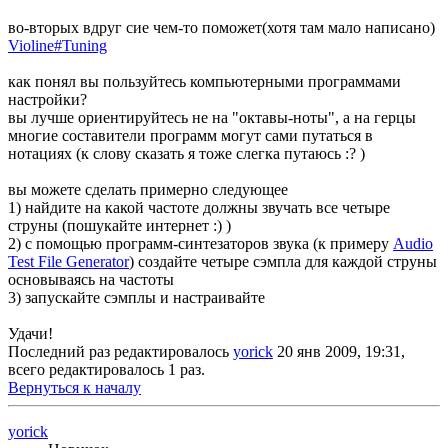
во-вторых вдруг сие чем-то поможет(хотя там мало написано)
Violine#Tuning
как понял вы пользуйтесь компьютерными программами
настройки?
вы лучше ориентируйтесь не на "октавы-ноты", а на герцы
многие составители программ могут сами путаться в
нотациях (к слову сказать я тоже слегка путаюсь :? )
вы можете сделать примерно следующее
1) найдите на какой частоте должны звучать все четыре
струны (пошукайте интернет :) )
2) с помощью программ-синтезаторов звука (к примеру
Audio
Test File Generator
) создайте четыре сэмпла для каждой струны
основываясь на частоты
3) запускайте сэмплы и настраивайте
Удачи!
Последний раз редактировалось
yorick
20 янв 2009, 19:31,
всего редактировалось 1 раз.
Вернуться к началу
yorick