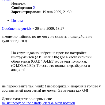
Новичок
Сообщения:
2
Зарегистрирован:
19 янв 2009, 21:30
Цитата
Сообщение
yorick
»
20 янв 2009, 18:27
я конечно чайник, но не могу не сказать. пожалуйста не
судите строго :)
Но я тут недавно набрел на прог. по настройке
инструментов (AP Tuner 3.06) где в часте скрипки
обозначены (G3,D4,A4,E5) но звучат точно как
(G4,D5,A5,E6). То есть это полная неразбериха и
анархия!
не переживайте так :wink: ! неразбериха и анархия в голове у
составителей программ! не может G3 звучать как G4!
Денис смотрите во-первых сие
music theory online : staffs, clefs & pitch notation