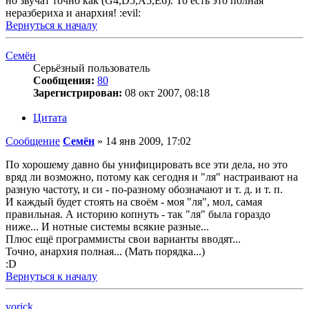
но звучат точно как (G4,D5,A5,E6). То есть это полная
неразбериха и анархия! :evil:
Вернуться к началу
Семён
Серьёзный пользователь
Сообщения:
80
Зарегистрирован:
08 окт 2007, 08:18
Цитата
Сообщение
Семён
»
14 янв 2009, 17:02
По хорошему давно бы унифицировать все эти дела, но это
вряд ли возможно, потому как сегодня и "ля" настраивают на
разную частоту, и си - по-разному обозначают и т. д. и т. п.
И каждый будет стоять на своём - моя "ля", мол, самая
правильная. А историю копнуть - так "ля" была гораздо
ниже... И нотные системы всякие разные...
Плюс ещё программисты свои варианты вводят...
Точно, анархия полная... (Мать порядка...)
:D
Вернуться к началу
yorick