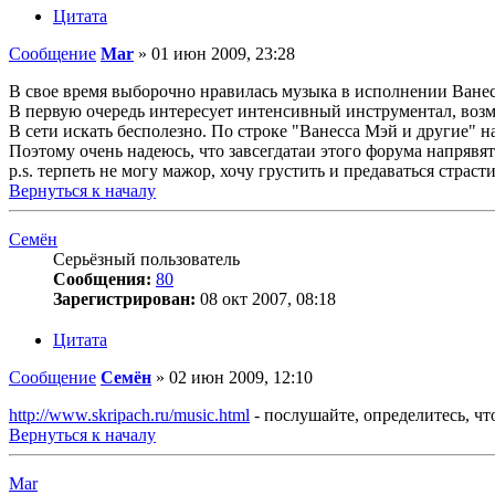
Цитата
Сообщение
Mar
»
01 июн 2009, 23:28
В свое время выборочно нравилась музыка в исполнении Ване
В первую очередь интересует интенсивный инструментал, возм
В сети искать бесполезно. По строке "Ванесса Мэй и другие" н
Поэтому очень надеюсь, что завсегдатаи этого форума напрявя
p.s. терпеть не могу мажор, хочу грустить и предаваться страс
Вернуться к началу
Семён
Серьёзный пользователь
Сообщения:
80
Зарегистрирован:
08 окт 2007, 08:18
Цитата
Сообщение
Семён
»
02 июн 2009, 12:10
http://www.skripach.ru/music.html
- послушайте, определитесь, чт
Вернуться к началу
Mar