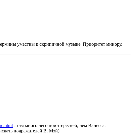
е термины уместны к скрипичной музыке. Приоритет минору.
ic.html
- там много чего поинтересней, чем Ванесса.
искать подражателей В. Мэй).