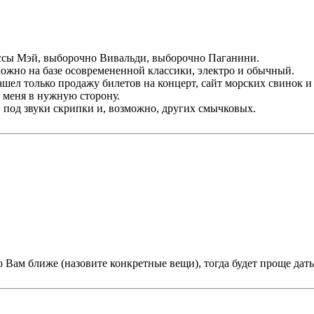
ссы Мэй, выборочно Вивальди, выборочно Паганини.
ожно на базе осовремененной классики, электро и обычный.
ашел только продажу билетов на концерт, сайт морских свинок и
т меня в нужную сторону.
ти под звуки скрипки и, возможно, других смычковых.
о Вам ближе (назовите конкретные вещи), тогда будет проще дат