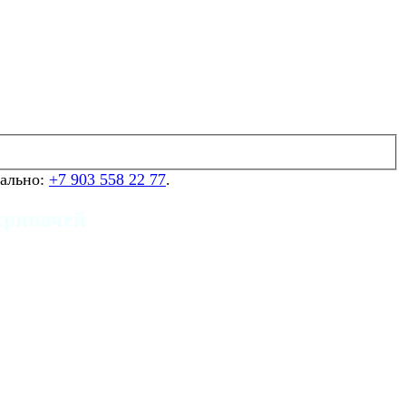
уально:
+7 903 558 22 77
.
скрипачей