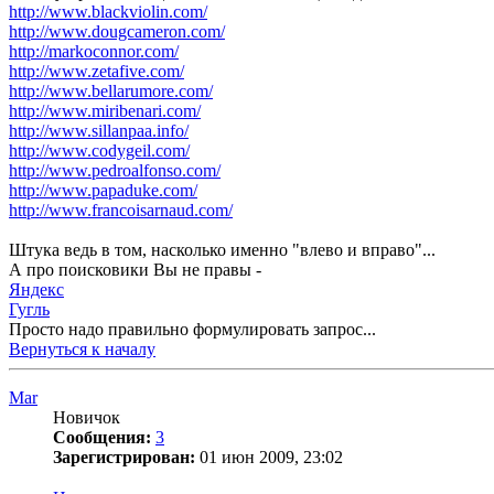
http://www.blackviolin.com/
http://www.dougcameron.com/
http://markoconnor.com/
http://www.zetafive.com/
http://www.bellarumore.com/
http://www.miribenari.com/
http://www.sillanpaa.info/
http://www.codygeil.com/
http://www.pedroalfonso.com/
http://www.papaduke.com/
http://www.francoisarnaud.com/
Штука ведь в том, насколько именно "влево и вправо"...
А про поисковики Вы не правы -
Яндекс
Гугль
Просто надо правильно формулировать запрос...
Вернуться к началу
Mar
Новичок
Сообщения:
3
Зарегистрирован:
01 июн 2009, 23:02