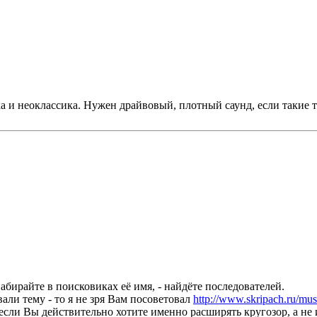
ика и неоклассика. Нужен драйвовый, плотный саунд, если таки
набирайте в поисковиках её имя, - найдёте последователей.
али тему - то я не зря Вам посоветовал
http://www.skripach.ru/mus
если Вы действительно хотите именно расширять кругозор, а не 