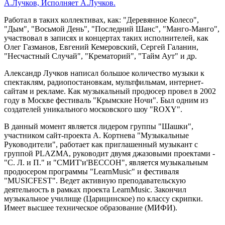
А.Лучков, Исполняет А.Лучков.
Работал в таких коллективах, как: "Деревянное Колесо",
"Дым", "Восьмой День", "Последний Шанс", "Манго-Манго",
участвовал в записях и концертах таких исполнителей, как
Олег Газманов, Евгений Кемеровский, Сергей Галанин,
"Несчастный Случай", "Крематорий", "Тайм Аут" и др.
Александр Лучков написал большое количество музыки к
спектаклям, радиопостановкам, мультфильмам, интернет-
сайтам и рекламе. Как музыкальный продюсер провел в 2002
году в Москве фестиваль "Крымские Ночи". Был одним из
создателей уникального московского шоу "ROXY".
В данный момент является лидером группы "Шашки",
участником сайт-проекта А. Кортнева "Музыкальные
Руководители", работает как приглашенный музыкант с
группой PLAZMA, руководит двумя джазовыми проектами -
"С. Л. и П." и "СМИТ'и'ВЕССОН", является музыкальным
продюсером программы "LearnMusic" и фестиваля
"MUSICFEST". Ведет активную преподавательскую
деятельность в рамках проекта LearnMusic. Закончил
музыкальное училище (Царицинское) по классу скрипки.
Имеет высшее техническое образование (МИФИ).