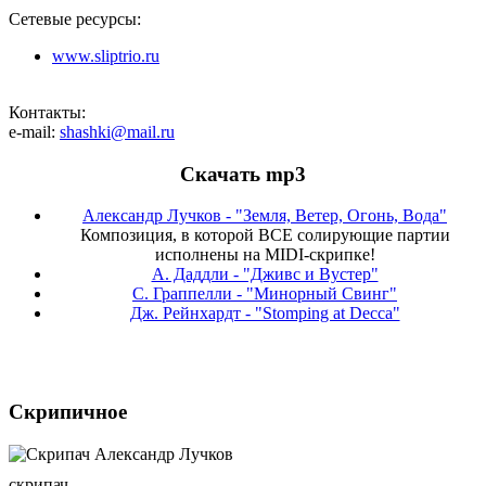
Сетевые ресурсы:
www.sliptrio.ru
Контакты:
e-mail:
shashki@mail.ru
Скачать mp3
Александр Лучков - "Земля, Ветер, Огонь, Вода"
Композиция, в которой ВСЕ солирующие партии
исполнены на MIDI-скрипке!
А. Даддли - "Дживс и Вустер"
С. Граппелли - "Минорный Свинг"
Дж. Рейнхардт - "Stomping at Decca"
Скрипичное
скрипач