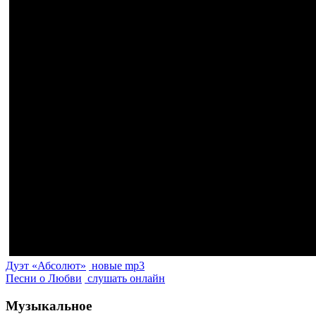
Дуэт «Абсолют»
новые mp3
Песни о Любви
слушать онлайн
Музыкальное