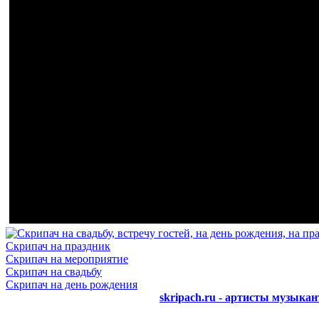
Скрипач на праздник
Скрипач на мероприятие
Скрипач на свадьбу
Скрипач на день рождения
skripach.ru - артисты музыкан