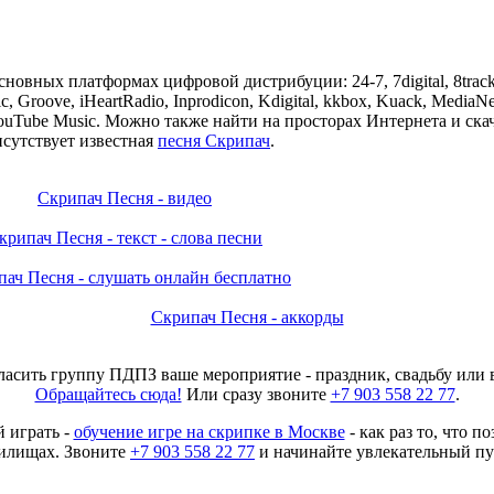
овных платформах цифровой дистрибуции: 24-7, 7digital, 8trac
c, Groove, iHeartRadio, Inprodicon, Kdigital, kkbox, Kuack, MediaN
ex, YouTube Music. Можно также найти на просторах Интернета и ск
сутствует известная
песня Скрипач
.
Скрипач Песня - видео
крипач Песня - текст - слова песни
ач Песня - слушать онлайн бесплатно
Скрипач Песня - аккорды
асить группу ПДПЗ ваше мероприятие - праздник, свадьбу или 
Обращайтесь сюда!
Или сразу звоните
+7 903 558 22 77
.
й играть -
обучение игре на скрипке в Москве
- как раз то, что п
чилищах. Звоните
+7 903 558 22 77
и начинайте увлекательный пу