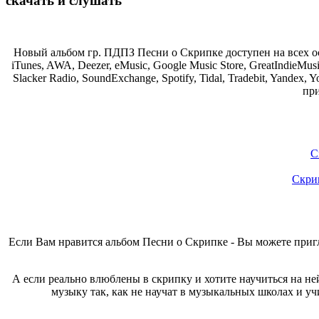
скачать и слушать
Новый альбом гр. ПДПЗ Песни о Скрипке доступен на всех осн
iTunes, AWA, Deezer, eMusic, Google Music Store, GreatIndieMusi
Slacker Radio, SoundExchange, Spotify, Tidal, Tradebit, Yand
при
С
Скрип
Если Вам нравится альбом Песни о Скрипке - Вы можете пригл
А если реально влюблены в скрипку и хотите научиться на не
музыку так, как не научат в музыкальных школах и у