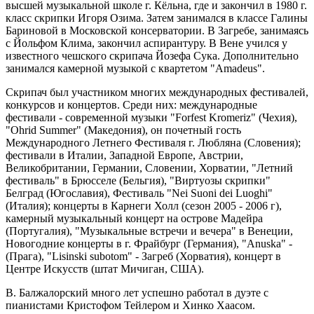
высшей музыкальной школе г. Кёльна, где и закончил в 1980 г.
класс скрипки Игоря Озима. Затем занимался в классе Галины
Бариновой в Московской консерватории. В Загребе, занимаясь
с Йольфом Клима, закончил аспирантуру. В Вене учился у
известного чешского скрипача Йозефа Сука. Дополнительно
занимался камерной музыкой с квартетом "Amadeus".
Скрипач был участником многих международных фестивалей,
конкурсов и концертов. Среди них: международные
фестивали - современной музыки "Forfest Kromeriz" (Чехия),
"Ohrid Summer" (Македония), он почетный гость
Международного Летнего Фестиваля г. Любляна (Словения);
фестивали в Италии, Западной Европе, Австрии,
Великобритании, Германии, Словении, Хорватии, "Летний
фестиваль" в Брюсселе (Бельгия), "Виртуозы скрипки"
Белград (Югославия), Фестиваль "Nei Suoni dei Luoghi"
(Италия); концерты в Карнеги Холл (сезон 2005 - 2006 г),
камерный музыкальный концерт на острове Мадейра
(Португалия), "Музыкальные встречи и вечера" в Венеции,
Новогодние концерты в г. Фрайбург (Германия), "Anuska" -
(Прага), "Lisinski subotom" - Загреб (Хорватия), концерт в
Центре Искусств (штат Мичиган, США).
В. Балжалорский много лет успешно работал в дуэте с
пианистами Кристофом Тейлером и Хинко Хаасом.