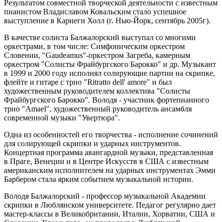
Результатом совместной творческой деятельности с известным
пианистом Владиславом Ковальским стало успешное
выступление в Карнеги Холл (г. Нью-Йорк, сентябрь 2005г).
В качестве солиста Балжалорский выступал со многими
оркестрами, в том числе: Симфоническим оркестром
Словении, "Gaudeamus"-оркестром Загреба, камерным
оркестром "Солисты Фрайбургского Барокко" и др. Музыкант
в 1999 и 2000 году исполнял солирующие партии на скрипке,
флейте и гитаре с трио "Ritratto dell' amore" и был
художественным руководителем коллектива "Солисты
Фрайбургского Барокко". Володя - участник фортепианного
трио "Amael", художественный руководитель ансамбля
современной музыки "Увертюра".
Одна из особенностей его творчества - исполнение сочинений
для солирующей скрипки и ударных инструментов.
Концертная программа авангардной музыки, представленная
в Праге, Венеции и в Центре Искусств в США с известным
американским исполнителем на ударных инструментах Эмми
Барбером стала ярким событием музыкальной истории.
Володя Балжалорский - профессор музыкальной Академии
скрипки в Люблянском университете. Педагог регулярно дает
мастер-классы в Великобритании, Италии, Хорватии, США и