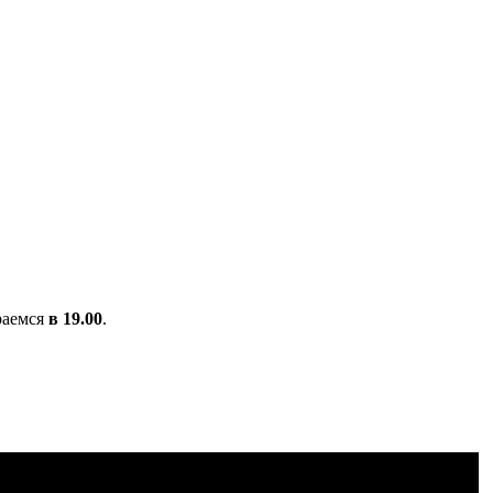
раемся
в 19.00
.