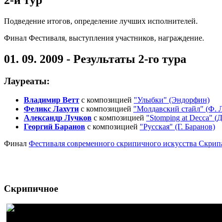
2-й тур
Подведение итогов, определение лучших исполнителей.
Финал Фестиваля, выступления участников, награждение.
01. 09. 2009 - Результаты 2-го тура
Лауреаты:
Владимир Ветт
с композицией
"Улыбки" (Эндорфин)
Феликс Лахути
с композицией
"Молдавский стайл" (Ф. 
Александр Лучков
с композицией
"Stomping at Decca" (
Георгий Баранов
с композицией
"Русская" (Г. Баранов)
Финал
Фестиваля современного скрипичного искусства Скрип
Скрипичное