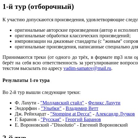
1-й тур (отборочный)
К участию допускаются произведения, удовлетворяющие след
оригинальные авторские произведения (автор и исполните
оригинальные обработки классических произведений;
импровизации на джазовые стандарты (с "живым" сопро
оригинальные произведения, написанные специально для
Принимаются треки (от одного до трёх, в формате mp3 или ogg
берёт на себя всю ответственность за урегулирование вопрос
текстом высылать по адресу
vadim-samatov@mail.ru
.
Результаты 1-го тура
Во 2-й тур вышли следующие треки:
Ф. Лахути -
"Молдавский стайл"
-
Феликс Лахути
Эндорфин -
"Улыбки"
-
Владимир Ветт
Дж. Рейнхардт -
"Stomping at Decca"
-
Александр Лучков
Г. Баранов -
"Русская"
-
Георгий Баранов
Е. Вороновский -"Dissolutio" - Евгений Вороновский