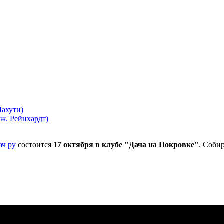
Лахути)
Дж. Рейнхардт)
ач ру
состоится
17 октября в клубе "Дача на Покровке"
. Соби