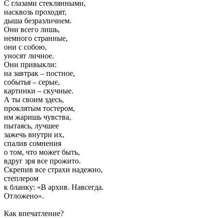
С глазами стеклянными,
насквозь проходят,
дыша безразличием.
Они всего лишь,
немного странные,
они с собою,
уносят личное.
Они привыкли:
на завтрак – постное,
событья – серые,
картинки – скучные.
А ты своим здесь,
проклятым тостером,
им жаришь чувства,
пытаясь, лучшее
зажечь внутри их,
спалив сомнения
о том, что может быть,
вдруг зря все прожито.
Скрепив все страхи надежно,
степлером
к бланку: «В архив. Навсегда.
Отложено».
Как впечатление?