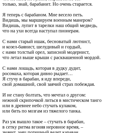
только, знай, барабанит. Но очень старается.
Я теперь с барабаном. Мне весело петь.
Видишь, мы маршируем военным манером?
Видишь, лупит в тарелки наш общий медведь,
что на ухи всегда наступал пионерам.
С нами старый ишак, бесноватый лютнист,
и козел-баянист, шелудивый и гордый,
с нами толстый орел, записной модернист,
что летал выше крыши с расквашенной мордой.
С нами лошадь, которая в дудку дудит,
росомаха, которая дивно рыдает…
Я стучу в барабан, я иду впереди,
свой домашний, свой заячий страх побеждая.
И не стану болтать, что мечтал о другом:
нежной скрипочкой литься в мистическом танго
или в древнее небо стучать кулаком,
или бить по мозгам из тяжелого танка.
Раз уж вышло такое – стучать в барабан,
в сетку ритма вгоняя неровное время, –
значит, заяц потешный ведет караван