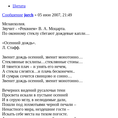
Цитата
Сообщение
jorch
»
05 июн 2007, 21:49
Меланхолия.
Звучит - «Реквием» В. А. Моцарта.
По оконному стеклу сбегают дождевые капли…
«Осенний дождь».
Л. Стафф.
Звенит дождь осенний, звенит монотонно…
Стеклянные всхлипы…стеклянные стоны…
И тянется плач – и унять его нечем,
А стекла слезятся…и плачь бесконечен..
И сумрак сочится свинцово и сонно…
Звенит дождь осенний, звенит монотонно…
Вечерних видений русалочьи тени
Просвета искали в пустыне осенней
И в серую мглу, в нелюдимые дали,
Пошли под лохмотьями черной печали –
Ненастного мира, нездешние гости –
Искать себе места на тихом погосте.