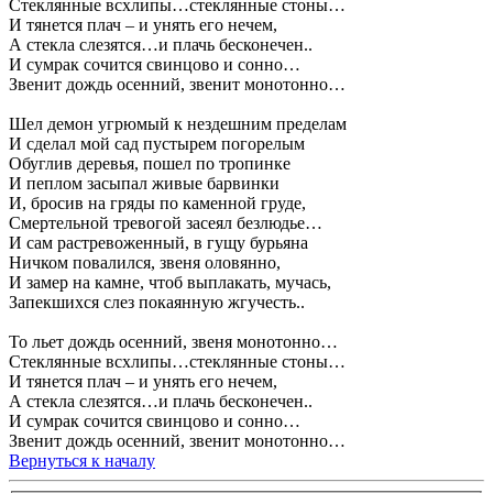
Стеклянные всхлипы…стеклянные стоны…
И тянется плач – и унять его нечем,
А стекла слезятся…и плачь бесконечен..
И сумрак сочится свинцово и сонно…
Звенит дождь осенний, звенит монотонно…
Шел демон угрюмый к нездешним пределам
И сделал мой сад пустырем погорелым
Обуглив деревья, пошел по тропинке
И пеплом засыпал живые барвинки
И, бросив на гряды по каменной груде,
Смертельной тревогой засеял безлюдье…
И сам растревоженный, в гущу бурьяна
Ничком повалился, звеня оловянно,
И замер на камне, чтоб выплакать, мучась,
Запекшихся слез покаянную жгучесть..
То льет дождь осенний, звеня монотонно…
Стеклянные всхлипы…стеклянные стоны…
И тянется плач – и унять его нечем,
А стекла слезятся…и плачь бесконечен..
И сумрак сочится свинцово и сонно…
Звенит дождь осенний, звенит монотонно…
Вернуться к началу