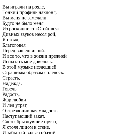
Вы играли на рояле,
Тонкий профиль наклоня,
Вы меня не замечали,
Будто не было меня.
Из роскошного «Стейнвея»
Дивных звуков несся рой,
Я стоял,
Благоговея
Перед вашею игрой.
И все то, что в жизни прежней
Испытать мне довелось.
В этой музыке нездешней
Страшным образом сплелось.
Страсть,
Надежда,
Горечь,
Радость,
Жар любви
И лед утрат,
Оттрезвонившая младость,
Наступающий закат.
Слезы брызнувшие пряча,
Я стоял лицом к стене,
И забытый вальс собачий