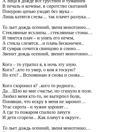
А лица в дожде все грустней и туманней
В печаль и кочевье, в сиротство скитаний
Понурою цепью уходят без звука –
Лишь катятся слезы… так плачет разлука…
То льет дождь осенний, звеня монотонно…
Стеклянные всхлипы…стеклянные стоны…
И тянется плач – и унять его нечем,
А стекла слезятся…и плачь бесконечен..
И сумрак сочится свинцово и сонно…
Звенит дождь осенний, звенит монотонно…
Кого – то утратил я, в ночь эту злую.
Кого? ..кто то умер, о ком я тоскую?
Но кто? .. Вспоминаю я снова и снова…
Кого схоронил я? ..кого то родного..
Да…Шло ко мне счастье, но сгинуло в поле.
Любил меня кто-то, не вытерпел боли,
Понявши, что искру в меня не заронит…
Угас сирота - и чужие хоронят…
А где то пожаром спалило лачуги
И дети сгорели…Как плачут в округе..
То льет дождь осенний, звеня монотонно…