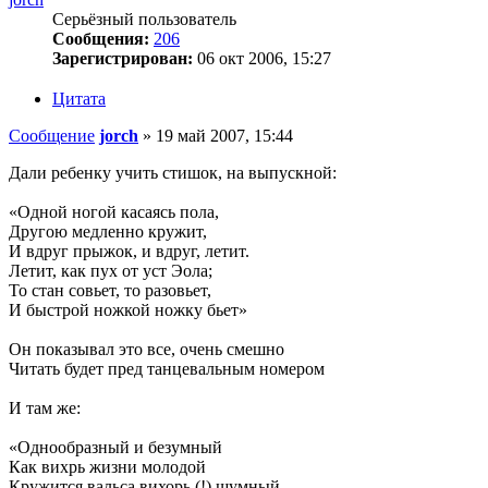
Серьёзный пользователь
Сообщения:
206
Зарегистрирован:
06 окт 2006, 15:27
Цитата
Сообщение
jorch
»
19 май 2007, 15:44
Дали ребенку учить стишок, на выпускной:
«Одной ногой касаясь пола,
Другою медленно кружит,
И вдруг прыжок, и вдруг, летит.
Летит, как пух от уст Эола;
То стан совьет, то разовьет,
И быстрой ножкой ножку бьет»
Он показывал это все, очень смешно
Читать будет пред танцевальным номером
И там же:
«Однообразный и безумный
Как вихрь жизни молодой
Кружится вальса вихорь (!) шумный