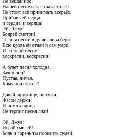
Не вешай нос!
Нашей песне и так хватает слёз.
Не стоит всё принимать всерьёз.
Прибавь ей перца
и сердца, и сердца!
Эй, Джуд!
Бодрей смотри!
Ты для песни в душе слова бери.
Всю кровь ей отдай и сам умри,
И в новой песне
воскресни, воскресни!
А будет песня холодна,
Зачем она?
Пустая, ничья,
Кому она нужна?
Давай, дружище, не тужи,
Фасон держи!
И помни одно -
Не терпит песня лжи!
Эй, Джуд!
Играй смелей!
Боль и горечь ты победить сумей!