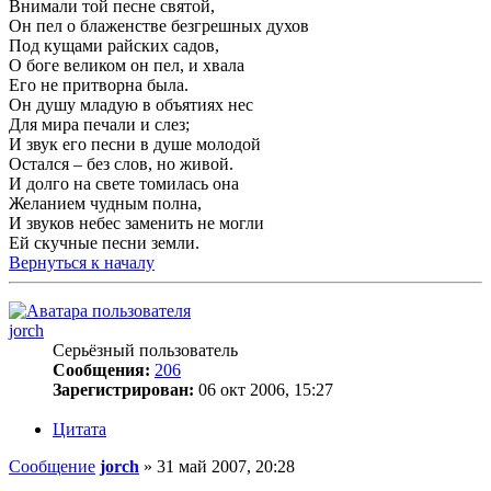
Внимали той песне святой,
Он пел о блаженстве безгрешных духов
Под кущами райских садов,
О боге великом он пел, и хвала
Его не притворна была.
Он душу младую в объятиях нес
Для мира печали и слез;
И звук его песни в душе молодой
Остался – без слов, но живой.
И долго на свете томилась она
Желанием чудным полна,
И звуков небес заменить не могли
Ей скучные песни земли.
Вернуться к началу
jorch
Серьёзный пользователь
Сообщения:
206
Зарегистрирован:
06 окт 2006, 15:27
Цитата
Сообщение
jorch
»
31 май 2007, 20:28