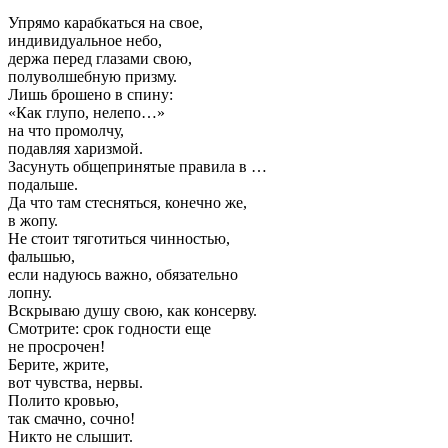
Упрямо карабкаться на свое,
индивидуальное небо,
держа перед глазами свою,
полуволшебную призму.
Лишь брошено в спину:
«Как глупо, нелепо…»
на что промолчу,
подавляя харизмой.
Засунуть общепринятые правила в …
подальше.
Да что там стесняться, конечно же,
в жопу.
Не стоит тяготиться чинностью,
фальшью,
если надуюсь важно, обязательно
лопну.
Вскрываю душу свою, как консерву.
Смотрите: срок годности еще
не просрочен!
Берите, жрите,
вот чувства, нервы.
Полито кровью,
так смачно, сочно!
Никто не слышит.