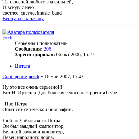
Ты с песней любого зла сильней,
И всюду с нею
светлее, светлее!music_band
Вернуться к началу
jorch
Серьёзный пользователь
Сообщения:
206
Зарегистрирован:
06 окт 2006, 15:27
Цитата
Сообщение
jorch
»
16 май 2007, 15:43
Ну это все очень серьезно!!!
Вот И. Иртенев. Для более веселого настроения.be-be=
"Про Петра."
Опыт синтетической биографии.
Люблю Чайковского Петра!
Он был заядлый композитор,
Великий звуков инквизитор,
Певец народного добра.