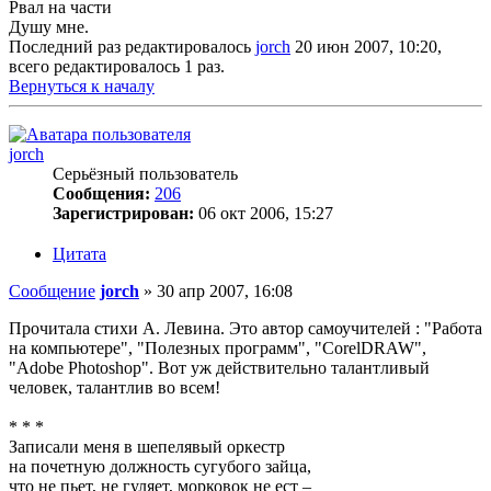
Рвал на части
Душу мне.
Последний раз редактировалось
jorch
20 июн 2007, 10:20,
всего редактировалось 1 раз.
Вернуться к началу
jorch
Серьёзный пользователь
Сообщения:
206
Зарегистрирован:
06 окт 2006, 15:27
Цитата
Сообщение
jorch
»
30 апр 2007, 16:08
Прочитала стихи А. Левина. Это автор самоучителей : "Работа
на компьютере", "Полезных программ", "CorelDRAW",
"Adobe Photoshop". Вот уж действительно талантливый
человек, талантлив во всем!
* * *
Записали меня в шепелявый оркестр
на почетную должность сугубого зайца,
что не пьет, не гуляет, морковок не ест –