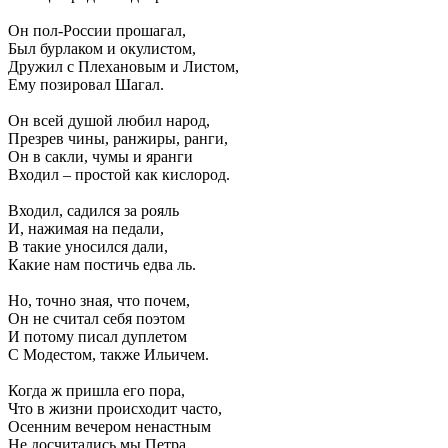
Он пол-России прошагал,
Был бурлаком и окулистом,
Дружил с Плехановым и Листом,
Ему позировал Шагал.
Он всей душой любил народ,
Презрев чины, ранжиры, ранги,
Он в сакли, чумы и яранги
Входил – простой как кислород.
Входил, садился за рояль
И, нажимая на педали,
В такие уносился дали,
Какие нам постичь едва ль.
Но, точно зная, что почем,
Он не считал себя поэтом
И потому писал дуплетом
С Модестом, также Ильичем.
Когда ж пришла его пора,
Что в жизни происходит часто,
Осенним вечером ненастным
Не досчитались мы Петра.