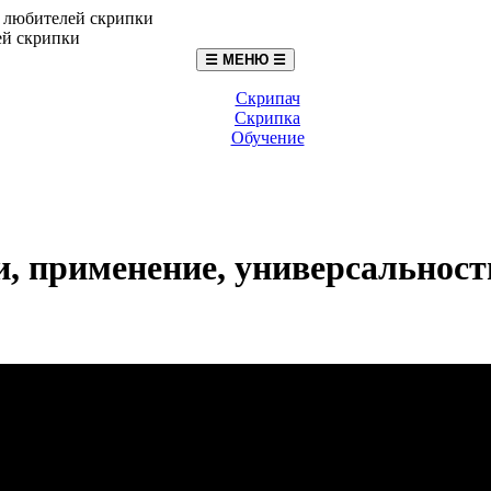
☰ МЕНЮ ☰
Скрипач
Скрипка
Обучение
, применение, универсальност