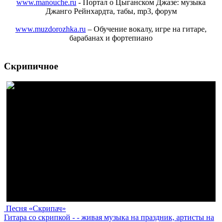
www.manouche.ru
- Портал о Цыганском Джазе: музыка
Джанго Рейнхардта, табы, mp3, форум
www.muzdorozhka.ru
– Обучение вокалу, игре на гитаре,
барабанах и фортепиано
Скрипичное
Песня «Скрипач»
Гитара со скрипкой - - живая музыка на праздник, артисты на