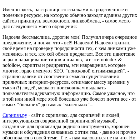
Именно здесь, на странице со ссылками на родственные и
полезные ресурсы, на которую обычно заходят админы других
сайтов прикинуть возможность линкообмена, - самое место
для следующего моего обращения:
Надоела бессмыслица, дорогие мои! Получил вчера очередное
предложение, и понял, что - всё! Надоело! Надоело тратить
своё время на проверку порядочности тех, с кем линками уже
менялись, и тех, кто сей обмен предлагает. Все эти идиотские
игры в наращивание тицов и пиаров, все эти noindex &
nofollow, скрипты и редиректы, эти извращения, которые
многие гордо именуют SEO, "поисковой оптимизацией", -
страшно далеки от собственно смысла существования
приличных интернет-ресурсов, отнимают массу времени у
тысяч (!) людей, мешают поисковикам выдавать
пользователям адекватную информацию. Самое ужасное, что
в той или иной мере этой болезнью уже болеют почти все - от
самых "больших" до самых "маленьких"...
Скрипач.ру
- сайт о скрипачах, для скрипачей и людей,
интересующихся современной скрипичной музыкой,
созданный для пропаганды родного инструмента, хорошей
музыки и обсуждения связанных с этим тем, - давно и прочно
обосновался в своей теме. Т. е. - нам жаловаться не на что. Но