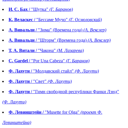
И. С. Бах /
"Шутка"
(Г. Баранов)
К. Веласкес /
"Бессаме Мучо"
(Г. Осмоловский)
А. Вивальди /
"Зима" (Времена года)
(А. Векслер)
А. Вивальди /
"Шторм" (Времена года)
(А. Векслер)
Т. А. Витали /
"Чакона"
(М. Лазарева)
C. Gardel /
"Por Una Cabeza"
(Г. Баранов)
Ф. Лахути /
"Молдавский стайл"
(Ф. Лахути)
Ф. Лахути /
"Свет"
(Ф. Лахути)
Ф. Лахути /
"Гимн свободной республики Фанки Лэнд"
(Ф. Лахути)
Ф. Левинштейн /
"Musette for Olga"
(проект Ф.
Левинштейна)