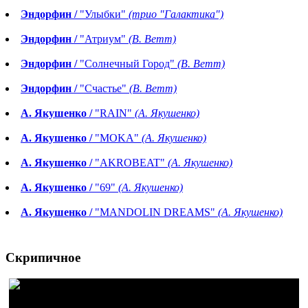
Эндорфин /
"Улыбки"
(трио "Галактика")
Эндорфин /
"Атриум"
(В. Ветт)
Эндорфин /
"Солнечный Город"
(В. Ветт)
Эндорфин /
"Счастье"
(В. Ветт)
А. Якушенко /
"RAIN"
(А. Якушенко)
А. Якушенко /
"MOKA"
(А. Якушенко)
А. Якушенко /
"AKROBEAT"
(А. Якушенко)
А. Якушенко /
"69"
(А. Якушенко)
А. Якушенко /
"MANDOLIN DREAMS"
(А. Якушенко)
Скрипичное