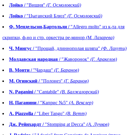
Лойко /
"Вишня"
(Г. Осмоловский)
Лойко /
"Цыганский Блюз"
(Г. Осмоловский)
Ф. Мендельсон-Бартольди /
"Аllegro molto" из к-та для
скрипки, ф-но и стр. оркестра ре-минор
(М. Лазарева)
Ч. Мингус /
"Прощай, длиннополая шляпа"
(Ф. Лахути)
Молдавская народная /
"Жаворонок"
(Г. Аракелов)
В. Монти /
"Чардаш"
(Г. Баранов)
М. Огинский /
"Полонез"
(Г. Баранов)
N. Paganini /
"Cantabile"
(В. Балжалорский)
Н. Паганини /
"Каприс №5"
(А. Векслер)
A. Piazzolla /
"Liber Tango"
(В. Ветт)
Дж. Рейнхардт /
"Stomping at Decca"
(А. Лучков)