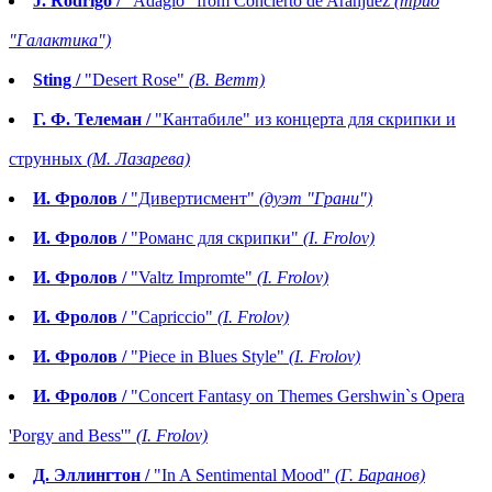
J. Rodrigo /
"Adagio" from Concierto de Aranjuez
(трио
"Галактика")
Sting /
"Desert Rose"
(В. Ветт)
Г. Ф. Телеман /
"Кантабиле" из концерта для скрипки и
струнных
(М. Лазарева)
И. Фролов /
"Дивертисмент"
(дуэт "Грани")
И. Фролов /
"Романс для скрипки"
(I. Frolov)
И. Фролов /
"Valtz Impromte"
(I. Frolov)
И. Фролов /
"Capriccio"
(I. Frolov)
И. Фролов /
"Piece in Blues Style"
(I. Frolov)
И. Фролов /
"Concert Fantasy on Themes Gershwin`s Opera
'Porgy and Bess'"
(I. Frolov)
Д. Эллингтон /
"In A Sentimental Mood"
(Г. Баранов)