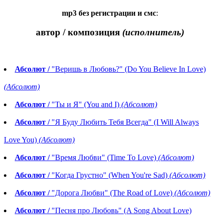
mp3 без регистрации и смс
:
автор / композиция
(исполнитель)
Абсолют /
"Веришь в Любовь?" (Do You Believe In Love)
(Абсолют)
Абсолют /
"Ты и Я" (You and I)
(Абсолют)
Абсолют /
"Я Буду Любить Тебя Всегда" (I Will Always
Love You)
(Абсолют)
Абсолют /
"Время Любви" (Time To Love)
(Абсолют)
Абсолют /
"Когда Грустно" (When You're Sad)
(Абсолют)
Абсолют /
"Дорога Любви" (The Road of Love)
(Абсолют)
Абсолют /
"Песня про Любовь" (A Song About Love)